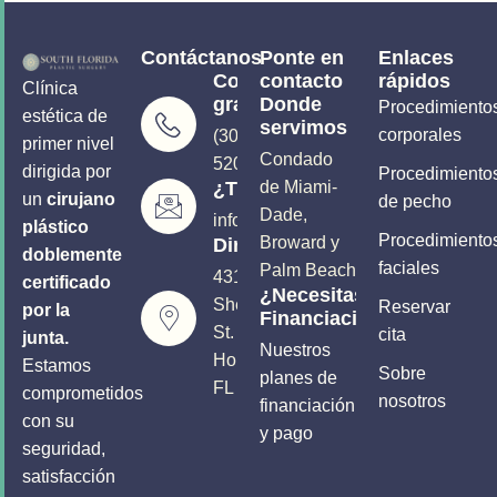
Contáctanos
Ponte en
Enlaces
Consultas
contacto
rápidos
Clínica
gratuitas
Donde
Procedimiento
estética de
servimos
corporales
(305) 906-
primer nivel
Condado
5206
dirigida por
Procedimiento
¿Tienes preguntas?
de Miami-
un
cirujano
de pecho
Dade,
info@soutflplasticsurgery.com
plástico
Procedimiento
Broward y
Dirección
doblemente
faciales
Palm Beach
4310
certificado
¿Necesitas
Sheridan
Reservar
por la
Financiación?
St.
cita
junta.
Nuestros
Hollywood,
Estamos
Sobre
planes de
FL 33021
comprometidos
nosotros
financiación
con su
y pago
seguridad,
satisfacción