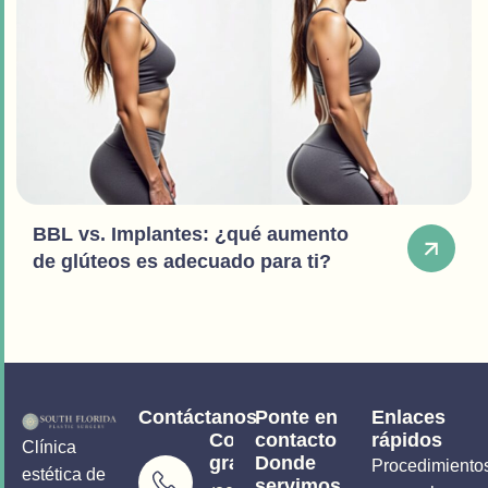
BBL vs. Implantes: ¿qué aumento
de glúteos es adecuado para ti?
Contáctanos
Ponte en
Enlaces
Consultas
contacto
rápidos
Clínica
gratuitas
Donde
Procedimiento
estética de
servimos