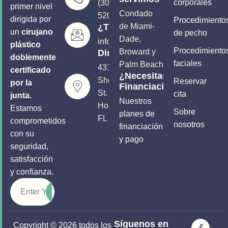
corporales
(305) 906-
primer nivel
Condado
5206
dirigida por
Procedimiento
¿Tienes preguntas?
de Miami-
un
cirujano
de pecho
Dade,
info@soutflplasticsurgery.com
plástico
Procedimiento
Broward y
Dirección
doblemente
faciales
Palm Beach
4310
certificado
¿Necesitas
Sheridan
Reservar
por la
Financiación?
St.
cita
junta.
Nuestros
Hollywood,
Estamos
Sobre
planes de
FL 33021
comprometidos
nosotros
financiación
con su
y pago
seguridad,
satisfacción
y confianza.
Síguenos en
Copyright © 2026 todos los